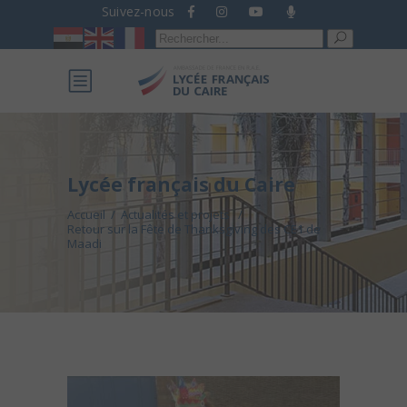
Suivez-nous
Recherche
pour :
Lycée français du Caire
Accueil
/
Actualités et projets
/
Retour sur la Fête de Thanksgiving des CE1 de
Maadi