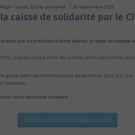
llège - Lycée
,
Écoles primaires
26 septembre 2025
a caisse de solidarité par le C
résenté par sa présidente Mme Guindy, a remis un chèque au
.
AFPEC, organise chaque année des activités périscolaires variées (sport
ne grande partie des bénéfices perçus durant l’année 2024-2025 à la c
és financières.
our cette initiative solidaire.
Accéder à la publication Instagram à ce sujet