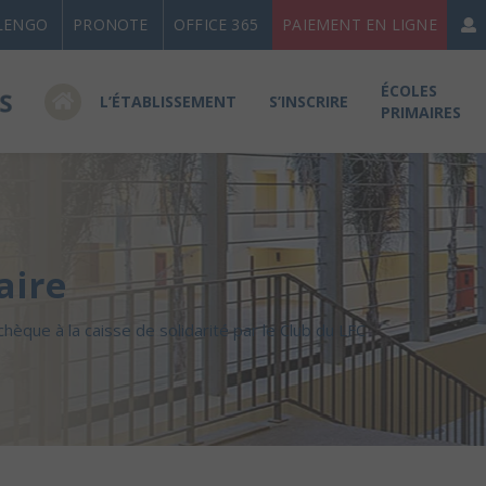
LENGO
PRONOTE
OFFICE 365
PAIEMENT EN LIGNE
ÉCOLES
L’ÉTABLISSEMENT
S’INSCRIRE
PRIMAIRES
aire
hèque à la caisse de solidarité par le Club du LFC