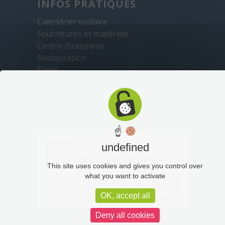
INFOS PRATIQUES
Calendrier scolaire
Fournitures et matériels
Centre d’examens
Restauration
Santé
Sécurité
Transports
☝
undefined
This site uses cookies and gives you control over
what you want to activate
OK, accept all
Deny all cookies