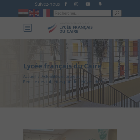
Suivez-nous
Recherche
pour :
Lycée français du Caire
Accueil
/
Actualités et projets
/
Remise des tablettes pour les élèves de 6e