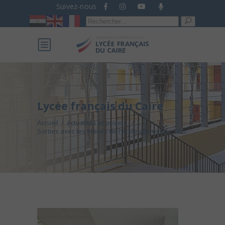
Suivez-nous
Recherche
pour :
Lycée français du Caire
Accueil
/
Actualités et projets
/
Sorties avec les élèves de l’école allemande DEO