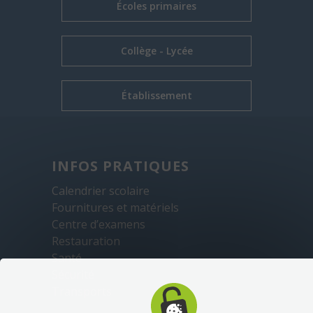
Écoles primaires
Collège - Lycée
Établissement
INFOS PRATIQUES
Calendrier scolaire
Fournitures et matériels
Centre d’examens
Restauration
Santé
Sécurité
Transports