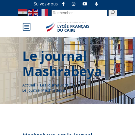
Suivez-nous
Recherche
pour :
Le journal
Mashrabeya
Accueil
/
Les journaux du LFC
/
Le journal Mashrabeya