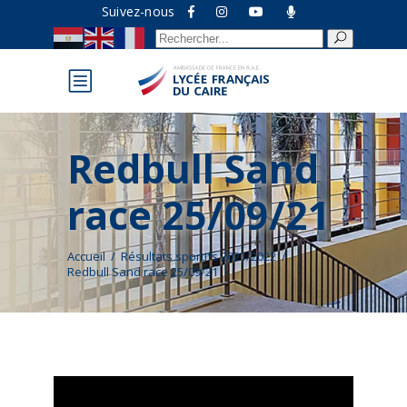
Suivez-nous
Recherche
pour :
Redbull Sand
race 25/09/21
Accueil
/
Résultats sportifs 2021/2022
/
Redbull Sand race 25/09/21