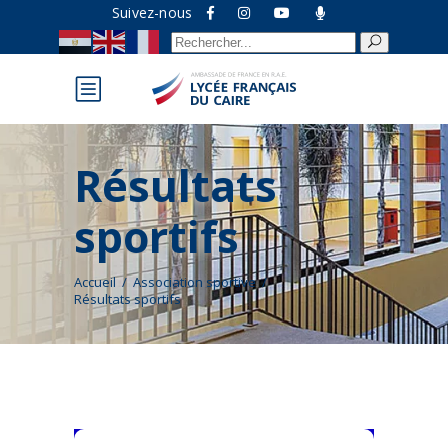
Suivez-nous
Recherche
pour :
Résultats
sportifs
Accueil
/
Association sportive
/
Résultats sportifs