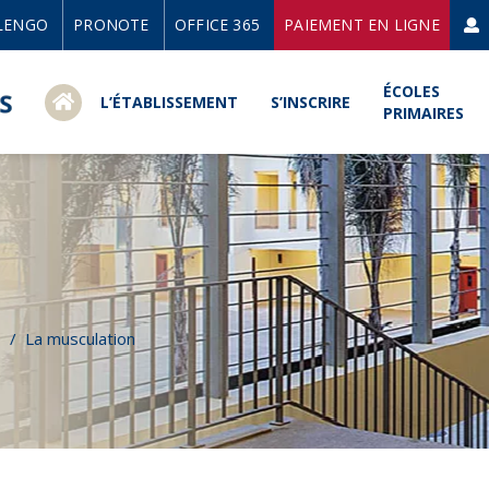
LENGO
PRONOTE
OFFICE 365
PAIEMENT EN LIGNE
ÉCOLES
L’ÉTABLISSEMENT
S’INSCRIRE
PRIMAIRES
n
e
/
La musculation