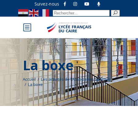
Suivez-nous
Recherche
pour :
La boxe
Accueil
/
Les activités de l’Association Sportive
/
La boxe