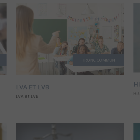
TRONC COMMUN
H
LVA ET LVB
Hi
LVA et LVB