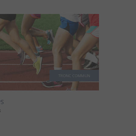
TRONC COMMUN
PS
S