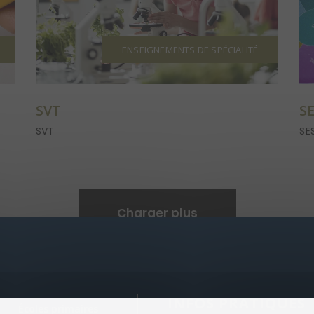
ENSEIGNEMENTS DE SPÉCIALITÉ
SVT
S
SVT
SE
Charger plus
INFOS PRATIQUES
Écoles primaires