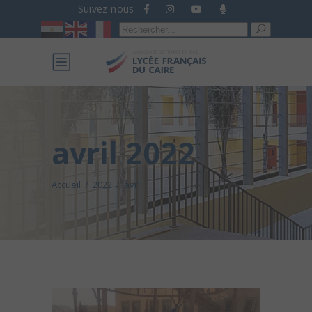
Suivez-nous
Recherche
pour :
avril 2022
Accueil
/
2022
/
avril