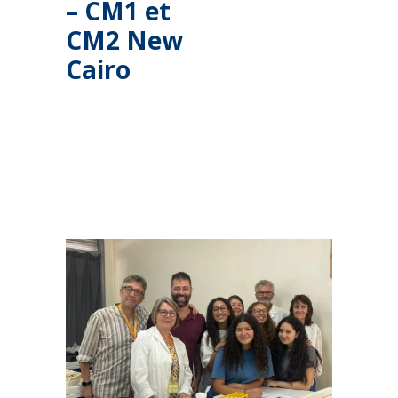
– CM1 et
CM2 New
Cairo