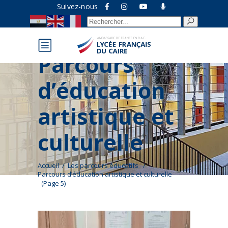
Suivez-nous
Recherche
pour :
Parcours
d’éducation
artistique et
culturelle
Accueil
/
Les parcours éducatifs
/
Parcours d’éducation artistique et culturelle
(Page 5)