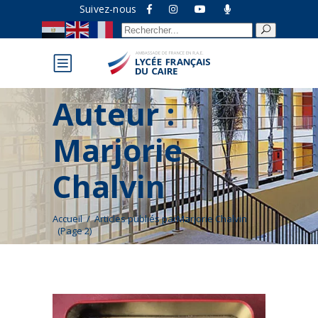
Suivez-nous
Recherche
pour :
Auteur :
Marjorie
Chalvin
Accueil
/
Articles publiés parMarjorie Chalvin
(Page 2)