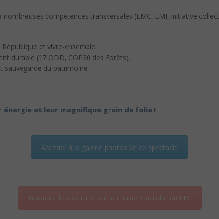
r de nombreuses compétences transversales (EMC, EMI, initiative colle
la République et vivre-ensemble.
ment durable (17 ODD, COP30 des Forêts).
 et sauvegarde du patrimoine.
r énergie et leur magnifique grain de folie !
Accéder à la galerie photos de ce spectacle
Visionner le spectacle sur la chaine YouTube du LFC