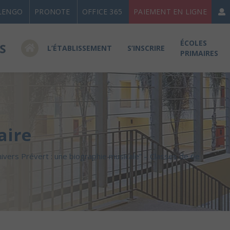
LENGO
PRONOTE
OFFICE 365
PAIEMENT EN LIGNE
ÉCOLES
L’ÉTABLISSEMENT
S’INSCRIRE
PRIMAIRES
aire
ivers Prévert : une biographie musicale” – Classes de 6e