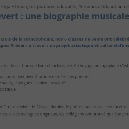
llège - Lycée
,
Les parcours éducatifs
,
Parcours d'éducation art
vert : une biographie musicale
 Mois de la Francophonie, nos 6 classes de 6ème ont célébré
ues Prévert à travers un projet artistique et culturel d’en
nivers de cet homme libre et inclassable. Ce voyage pédagogique s’est 
as pour découvrir l’homme derrière ses poèmes.
(chants, dialogues et mise en scène).
 poétique.
” a fait revivre, le 22 avril dernier, le poète sous toutes ses facettes 
ants et des dialogues originaux, les collégiens ont prouvé que l’on peut